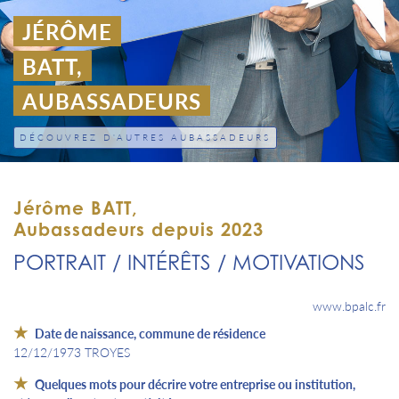
JÉRÔME
BATT,
AUBASSADEURS
DÉCOUVREZ D'AUTRES AUBASSADEURS
Jérôme BATT,
Aubassadeurs depuis 2023
PORTRAIT / INTÉRÊTS / MOTIVATIONS
www.bpalc.fr
Date de naissance, commune de résidence
12/12/1973 TROYES
Quelques mots pour décrire votre entreprise ou institution,