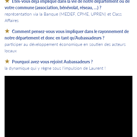
Etes-vous déjà impliqué dans la vie de notre département ou de
votre commune (association, bénévolat, réseau, …) ?
représentation via la Banque (MEDEF, CPME, UPREN) et Class
Affaires
Comment pensez-vous vous impliquer dans le rayonnement de
notre département et donc en tant qu’Aubassadeurs ?
participer au développement économique en soutien des acteurs
locaux
Pourquoi avez-vous rejoint Aubassadeurs ?
la dynamique qui y règne sous l'impulsion de Laurent !